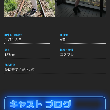
誕生日（年齢）
血液型
１月１３日
A型
身長
趣味・特技
157cm
コスプレ
自己紹介
愛に来てください♡