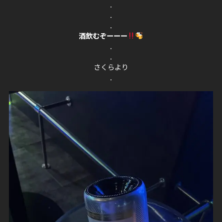
.
.
.
酒飲むぞーーー
.
.
さくらより
.