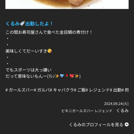
くるみ
出勤したよ！
この間お寿司屋さんで食べた金目鯛の煮付け！
・
・
美味しくてだーいすき
・
・
でもスポーツは大っ嫌い
だって意味ないもんー(ｱﾚﾝ
)
# ガールズバー
# ガルバ
# キャバクラ
# ご飯
# レジェンド
# 出勤
# 府中
2024.09.24(火)
くるみ
ビキニガールズバー レジェンド
くるみのプロフィールを見る