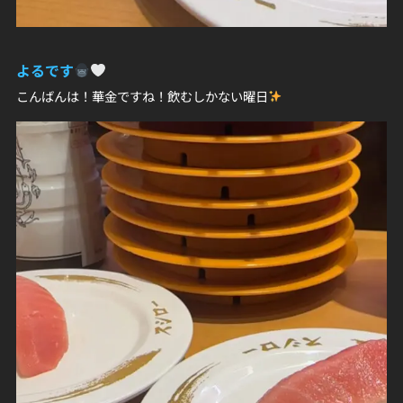
よるです
こんばんは！華金ですね！飲むしかない曜日