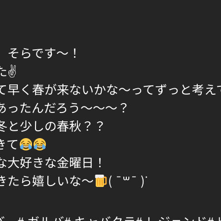
、そらです〜！
た✌
て早く春が来ないかな〜ってずっと考え
あったんだろう〜〜〜？
冬と少しの春秋？？
きて
な大好きな金曜日！
きたら嬉しいな〜
( ¯꒳​¯ )ᐝ