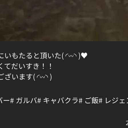
もたると頂いた( ◜︎︎𖥦◝ )♥️
くてだいすき！！
ます( ◜︎︎𖥦◝ )
バー
# ガルバ
# キャバクラ
# ご飯
# レジ