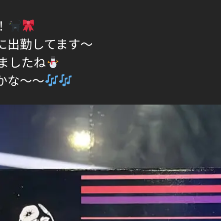
！
に出勤してます〜
りましたね
かな〜〜