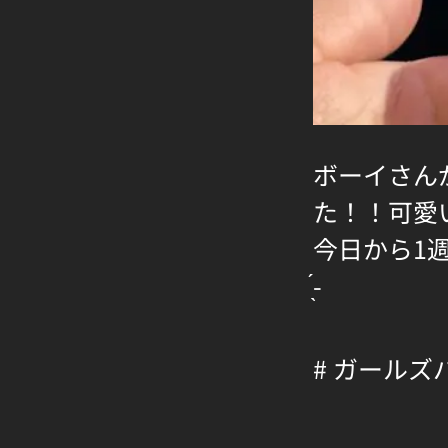
ボーイさん
た！！可愛
今日から1
̖́-
# ガールズ