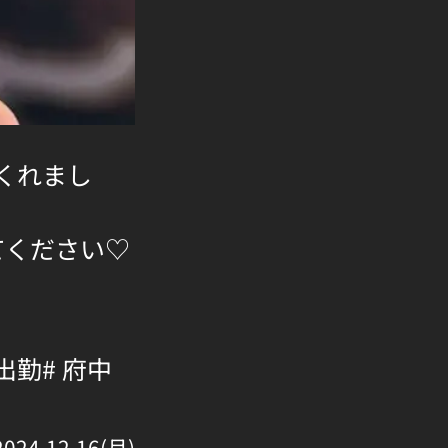
くれまし
てください♡
 出勤
# 府中
2024.12.16(月)