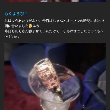
もくようび！
おはようあかりだよ～、今日はちゃんとオープンの時間に余裕で
間に合いました
ふう
昨日もたくさん呑ませていただけて…しあわせでしたとっても～
～！ꌩ ω ꌩ