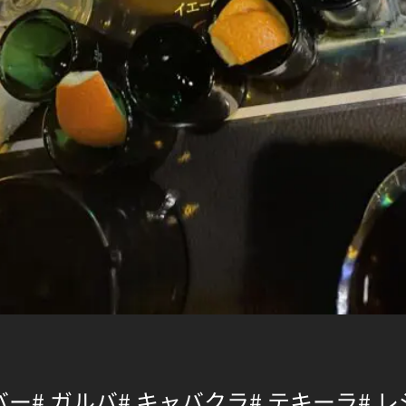
バー
# ガルバ
# キャバクラ
# テキーラ
# 