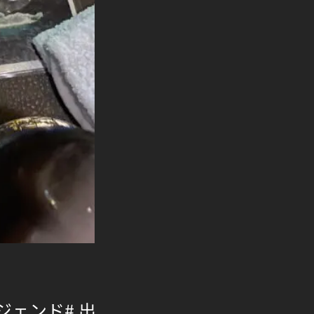
レジェンド
# 出勤
# 府中