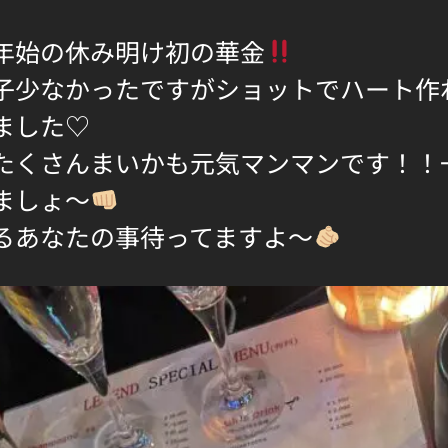
年始の休み明け初の華金
子少なかったですがショットでハート作
ました♡
たくさんまいかも元気マンマンです！！
ましょ～
るあなたの事待ってますよ～