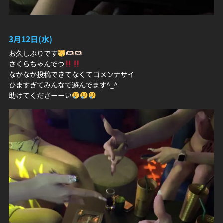
3月12日(水)
お久しぶりです
さくらちゃんでつ
なかなか投稿できてなくてゴメンナサイ
ひますぎてみんなで遊んでます^_^
助けてくださーーい