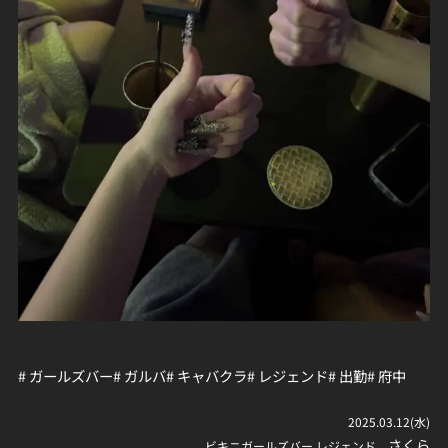
# ガールズバー
# ガルバ
# キャバクラ
# レジェンド
# 出勤
# 府中
2025.03.12(水)
さくら
ビキニガールズバー レジェンド