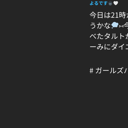
よるです
今日は21
うかな
⑅
べたタルト
ーみにダイ
# ガールズ