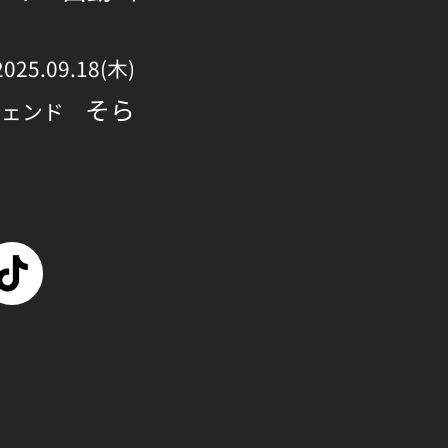
2025.09.18(木)
そら
ジェンド