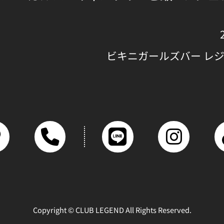
ビキニガールズバー レ
Copyright © CLUB LEGEND All Rights Reserved.