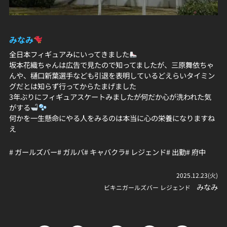
みなみ
全日本フィギュアみにいってきました
坂本花織ちゃんは広告で見たので知ってましたが、三原舞依ちゃ
んや、樋口新葉選手なども引退を表明しているどえらいタイミン
グだとは知らず行ってからたまげました
3年ぶりにフィギュアスケートみましたが何だか心が洗われた気
がする
何かを一生懸命にやる人をみるのは本当に心の栄養になりますね
え
# ガールズバー
# ガルバ
# キャバクラ
# レジェンド
# 出勤
# 府中
2025.12.23(火)
みなみ
ビキニガールズバー レジェンド