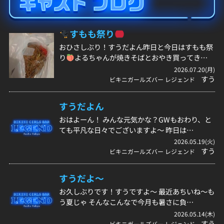
すもも祭り
おひさしぶり！すうだよん昨日と今日はすもも祭
り
よるちゃんが焼きそばとおやき買ってき…
2026.07.20(月)
すう
ビキニガールズバー レジェンド
すうだよん
おはよーん！ みんな元気かな？GWもおわり、と
ても平凡な日々でございますよ〜 昨日は…
2026.05.19(火)
すう
ビキニガールズバー レジェンド
すうだよ〜
お久しぶりです！すうですよ〜 最近あちいね〜も
う夏じゃ そんなこんなで今月も暑さに負…
2026.05.14(木)
すう
ビキニガールズバー レジェンド