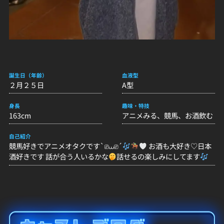
誕生日（年齢）
血液型
２月２５日
A型
身長
趣味・特技
163cm
アニメみる、競馬、お酒飲む
自己紹介
競馬好きでアニメオタクです`⎚⩊⎚´
お酒も大好き♡日本
酒好きです 話が合う人いるかな
話せるの楽しみにしてます