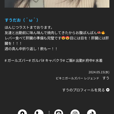
すうだお（＾ω＾）
ほんじつラストまでおります。
友達と出勤前に味ん味んで焼肉してきたからお腹ぽんぽん
レバー食べて肝臓の準備も完璧です
目には目を！肝臓には肝
臓を！！！
週の真ん中折り返し！飲もー！！
# ガールズバー
# ガルバ
# キャバクラ
# ご飯
# 出勤
# 府中
# 水着
2024.05.15(水)
すう
ビキニガールズバー レジェンド
すうのプロフィールを見る