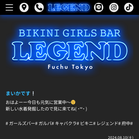
まいかです
おはよーー今日も元気に営業中〜
新しい水着発掘したので見に来てね( ˙꒳​˙ )
# ガールズバー
# ガルバ
# キャバクラ
# ビキニ
# レジェンド
# 府中
# 
2024.08.10(土)