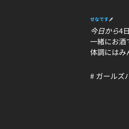
せなです
今日から
4
一緒にお酒
体調にはみ
# ガールズ