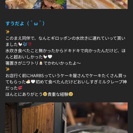
すうだよ（＾ω＾）
このまえ同伴で、なんとギロッポンの水炊きに連れていって貰い
ました
水炊き食べたこと無かったからドキドキで向かったんだけど、ほ
んと超おいしかった
箸置きがニワトリ
でかわいかったよ〜
お店行く前にHARBSっていうケーキ屋さんでケーキたくさん買っ
てもらった
初めて食べたんだけどおいしすぎミルクレープ神
だった
ほんとにありがとう
貴重な経験