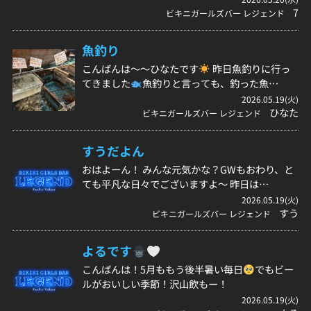
7
ビキニガールズバー レジェンド
魚釣り
こんばんは〜〜ひなたです
昨日魚釣りに行っ
てきました
魚釣りと言っても、釣った魚…
2026.05.19(火)
ひなた
ビキニガールズバー レジェンド
すうだよん
おはよーん！ みんな元気かな？GWもおわり、と
ても平凡な日々でございますよ〜 昨日は…
2026.05.19(火)
すう
ビキニガールズバー レジェンド
よるです
こんばんは！5月ももう後半暑い毎日
でもビー
ルがおいしい季節！沢山飲もー！
2026.05.19(火)