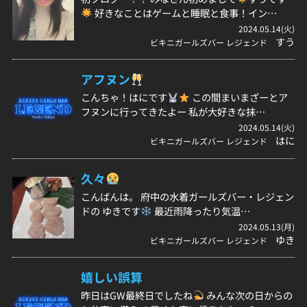
好きなことはゲームと睡眠と食事！イン…
2024.05.14(火)
すう
ビキニガールズバー レジェンド
アフヌン
こんちゃ！はにです
この間まいまざーとア
フヌンに行ってきたよー 私が大好きな抹…
2024.05.14(火)
はに
ビキニガールズバー レジェンド
久々
こんばんは。 府中の水着ガールズバー・レジェン
ドの ゆきです
最近雨降ったり気温…
2024.05.13(月)
ゆき
ビキニガールズバー レジェンド
嬉しい誤算
昨日はGW最終日でしたね
みんな次の日からの