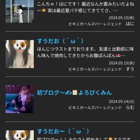
こんちゃ！はにです！ 最近なんか夏みたいだよね
ー
実は最近夏バテ感じてきててさ、…
2024.05.15(水)
はに
ビキニガールズバー レジェンド
すうだお（＾ω＾）
ほんじつラストまでおります。 友達と出勤前に味
ん味んで焼肉してきたからお腹ぽんぽん
…
2024.05.15(水)
すう
ビキニガールズバー レジェンド
初ブログ〜✍
よろぴくみん
2024.05.14(火)
らむ
ビキニガールズバー レジェンド
すうだおー（＾ω＾）
初ブログー！！ みなさん初めまして
すうです